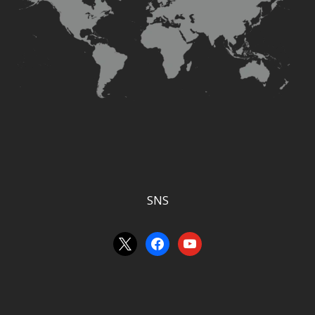
SNS
x
facebook
youtube