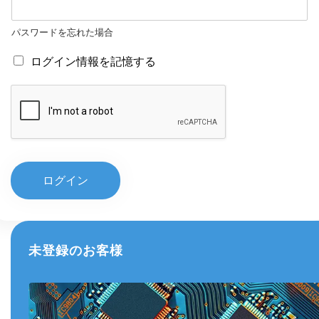
パスワードを忘れた場合
R
ログイン情報を記憶する
e
m
e
m
b
e
r
m
ログイン
e
未登録のお客様