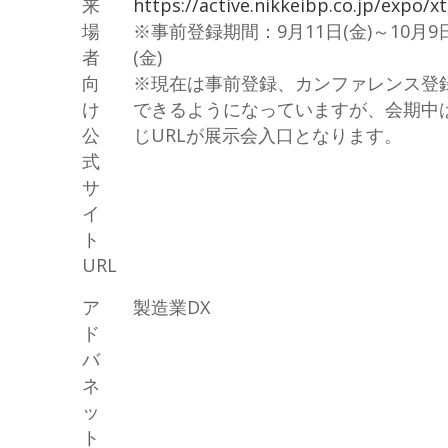
来
https://active.nikkeibp.co.jp/expo/x
場
※事前登録期間：9月11日(金)～10月9
者
(金)
向
※現在は事前登録、カンファレンス登
け
できるようになっていますが、会期中
公
じURLが展示会入口となります。
式
サ
イ
ト
URL
ア
製造業DX
ド
バ
ネ
ッ
ト