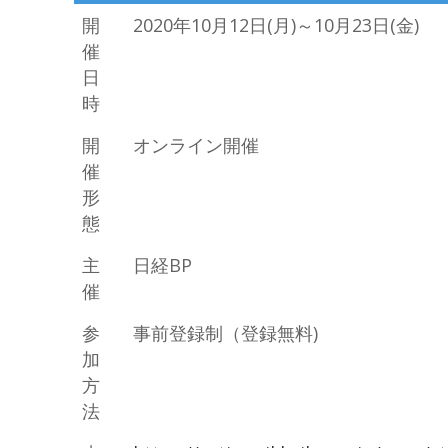
開
2020年10月12日(月)～10月23日(金)
催
日
時
開
オンライン開催
催
形
態
主
日経BP
催
参
事前登録制（登録無料)
加
方
法