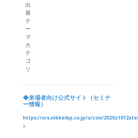
出
展
テ
ー
マ
カ
テ
ゴ
リ
◆来場者向け公式サイト（セミナ
ー情報）
https://ers.nikkeibp.co.jp/u/con/2020z1012xt
>