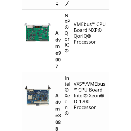
プ
N
XP
VMEbus™ CPU
®
Board NXP®
A
Q
QorIQ®
or
dv
Processor
IQ
m
®
e9
00
7
In
tel
VXS™/VMEbus
®
™ CPU Board
A
Xe
Intel® Xeon®
o
D-1700
dv
n
Processor
m
®
e8
08
8