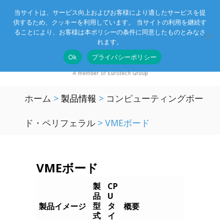
当サイトは、サービス向上およびお客様により適したサービスを提
供するため、クッキーを利用しています。 当サイトの利用を継続す
Eurotechグループ
お客様サポート
お問い合わせ
ることにより、お客様は本ポリシーの条件に同意したものとみなさ
れます。
Ok
プライバシーポリシー
ホーム
>
製品情報
>
コンピューティングボー
ド・ペリフェラル
>
VMEボード
VMEボード
製
CP
品
U
型
タ
製品イメージ
概要
式
イ