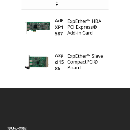
AdE
ExpEther™ HBA
PCI Express®
XP1
Add-in Card
587
A3p
ExpEther™ Slave
CompactPCI®
ci15
Board
86
製品情報