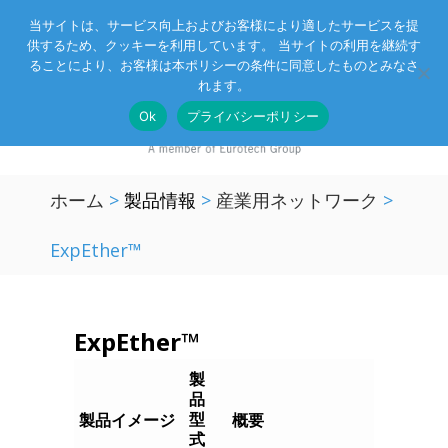
当サイトは、サービス向上およびお客様により適したサービスを提
供するため、クッキーを利用しています。 当サイトの利用を継続す
Eurotechグループ
お客様サポート
お問い合わせ
ることにより、お客様は本ポリシーの条件に同意したものとみなさ
れます。
Ok
プライバシーポリシー
ホーム
>
製品情報
>
産業用ネットワーク
>
ExpEther™
ExpEther™
製
品
型
製品イメージ
概要
式