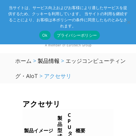
当サイトは、サービス向上およびお客様により適したサービスを提
供するため、クッキーを利用しています。 当サイトの利用を継続す
Eurotechグループ
お客様サポート
お問い合わせ
ることにより、お客様は本ポリシーの条件に同意したものとみなさ
れます。
Ok
プライバシーポリシー
ホーム
>
製品情報
>
エッジコンピューティン
グ・AIoT
>
アクセサリ
アクセサリ
C
製
P
品
U
型
製品イメージ
概要
タ