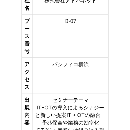
社
株式会社アドバネット
名
ブ
B-07
ー
ス
番
号
ア
パシフィコ横浜
ク
セ
ス
出
セミナーテーマ
展
IT+OTの導入によるシナジー
内
と新しい提案IT + OTの融合：
容
予兆保全や業務の効率化