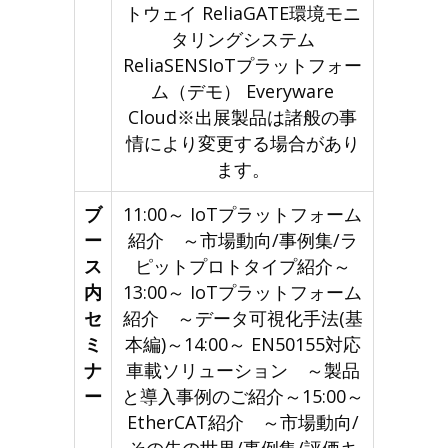
トウェイ ReliaGATE環境モニ
タリングシステム
ReliaSENSIoTプラットフォー
ム（デモ） Everyware
Cloud※出展製品は諸般の事
情により変更する場合があり
ます。
ブ
11:00～ IoTプラットフォーム
ー
紹介 ～市場動向/事例集/ラ
ス
ピットプロトタイプ紹介～
内
13:00～ IoTプラットフォーム
セ
紹介 ～データ可視化手法(基
ミ
本編)～14:00～ EN50155対応
ナ
車載ソリューション ～製品
ー
と導入事例のご紹介～15:00～
EtherCAT紹介 ～市場動向/