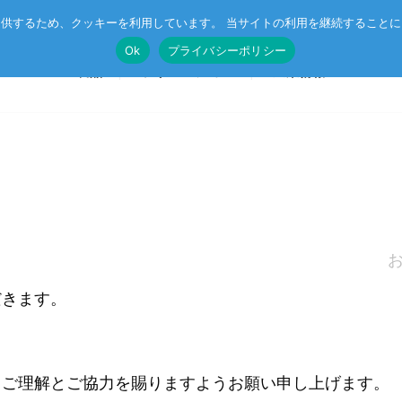
供するため、クッキーを利用しています。 当サイトの利用を継続すること
Ok
プライバシーポリシー
製品
ソリューション
企業情報
SoM
🄬
ルネサス MPU搭載 SoM
ニュース
マネジメン
CompactPCIボード
CC-Link IE TSN
受託開発
イベント
CSR
VMEボード
r™
企業向け AI
オリジナル記事
プライバシ
だきます。
マザーボード
エッジコンピューティング・AIoT
I/Oボード
ットスイッチ
産業用ネットワーク
シリアルボード
ラピッドプロトタイピング
、ご理解とご協力を賜りますようお願い申し上げます。
キャリアボード