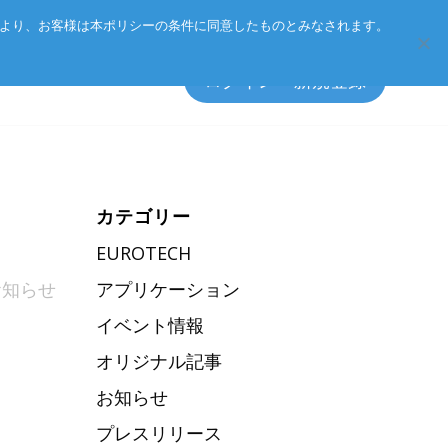
Eurotechグループ
お客様サポート
お問い合わせ
により、お客様は本ポリシーの条件に同意したものとみなされます。
ログイン・新規登録
カテゴリー
ト方針
エッジソフトウェア
EUROTECH
アクセサリ
お知らせ
アプリケーション
ーポリシー
イベント情報
総合カタログのダウンロード
オリジナル記事
製品検索
お知らせ
プレスリリース