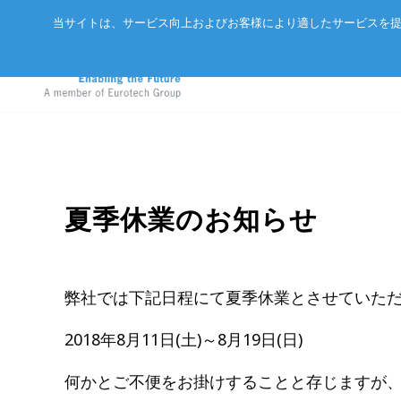
当サイトは、サービス向上およびお客様により適したサービスを提
GIGABYTEサーバ
アドバネットについて
EtherCAT
夏季休業のお知らせ
エッジAIコンピュータ
会社概要
CC-Link/
in
産業用ボックス型コンピュータ
パートナー
ExpEthe
弊社では下記日程にて夏季休業とさせていた
エッジIoTゲートウェイ
リクルート
ARCNET
2018年8月11日(土)～8月19日(日)
LPWA IoTモジュール
アクセス
イーサネ
インテリジェントセンサ
何かとご不便をお掛けすることと存じますが