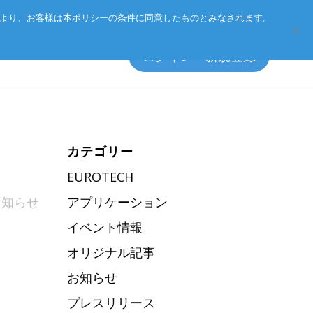
Eurotechグループ
お客様サポート
お問い合わせ
により、お客様は本ポリシーの条件に同意したものとみなされます。
ログイン・新規登録
カテゴリー
ト方針
エッジソフトウェア
EUROTECH
アクセサリ
お知らせ
アプリケーション
ーポリシー
イベント情報
総合カタログのダウンロード
オリジナル記事
製品検索
お知らせ
プレスリリース