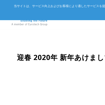
当サイトは、サービス向上およびお客様により適したサービスを提
GIGABYTEサーバ
アドバネットについて
EtherCAT
迎春 2020年 新年あけ
エッジAIコンピュータ
会社概要
CC-Link/
in
産業用ボックス型コンピュータ
パートナー
ExpEthe
エッジIoTゲートウェイ
リクルート
ARCNET
LPWA IoTモジュール
アクセス
イーサネ
インテリジェントセンサ