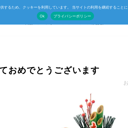
供するため、クッキーを利用しています。 当サイトの利用を継続すること
Ok
プライバシーポリシー
製品
ソリューション
企業情報
SoM
🄬
ルネサス MPU搭載 SoM
ニュース
マネジメン
ましておめでとうございます
CompactPCIボード
CC-Link IE TSN
受託開発
イベント
CSR
VMEボード
r™
企業向け AI
オリジナル記事
プライバシ
マザーボード
エッジコンピューティング・AIoT
I/Oボード
ットスイッチ
産業用ネットワーク
シリアルボード
ラピッドプロトタイピング
キャリアボード