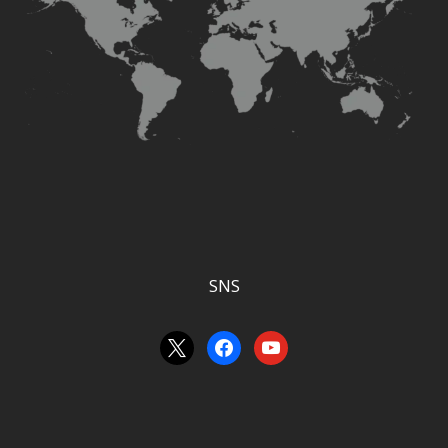
SNS
x
facebook
youtube