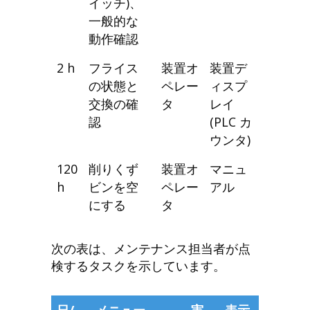
イッチ)、
一般的な
動作確認
2 h
フライス
装置オ
装置デ
の状態と
ペレー
ィスプ
交換の確
タ
レイ
認
(PLC カ
ウンタ)
120
削りくず
装置オ
マニュ
h
ビンを空
ペレー
アル
にする
タ
次の表は、メンテナンス担当者が点
検するタスクを示しています。
日/
メニュー
実
表示