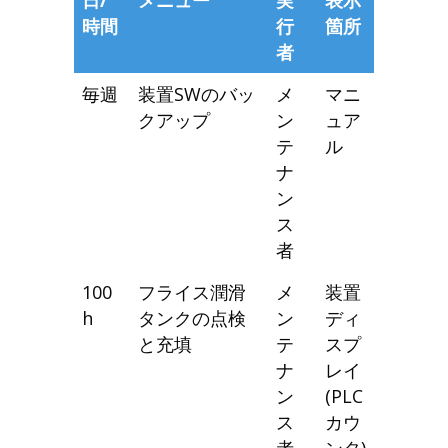
時間
行
箇所
者
毎週
装置SWのバッ
メ
マニ
クアップ
ン
ュア
テ
ル
ナ
ン
ス
者
100
フライス潤滑
メ
装置
h
タンクの点検
ン
ディ
と充填
テ
スプ
ナ
レイ
ン
(PLC
ス
カウ
者
ンタ)