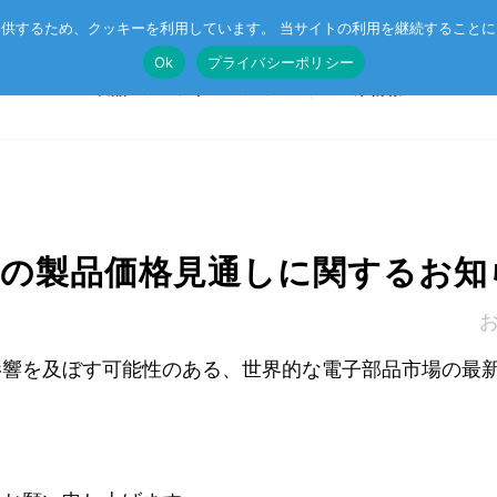
供するため、クッキーを利用しています。 当サイトの利用を継続すること
Ok
プライバシーポリシー
製品
ソリューション
企業情報
SoM
🄬
ルネサス MPU搭載 SoM
ニュース
マネジメン
後の製品価格見通しに関するお知
CompactPCIボード
CC-Link IE TSN
受託開発
イベント
CSR
VMEボード
r™
企業向け AI
オリジナル記事
プライバシ
影響を及ぼす可能性のある、世界的な電子部品市場の最
マザーボード
エッジコンピューティング・AIoT
I/Oボード
ットスイッチ
産業用ネットワーク
。
シリアルボード
ラピッドプロトタイピング
キャリアボード