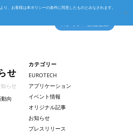
Eurotechグループ
お客様サポート
お問い合わせ
により、お客様は本ポリシーの条件に同意したものとみなされます。
ログイン・新規登録
カテゴリー
ト方針
エッジソフトウェア
らせ
EUROTECH
アクセサリ
お知らせ
アプリケーション
ーポリシー
イベント情報
総合カタログのダウンロード
新動向
オリジナル記事
製品検索
お知らせ
プレスリリース