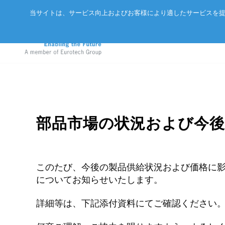
当サイトは、サービス向上およびお客様により適したサービスを提
GIGABYTEサーバ
アドバネットについて
EtherCAT
部品市場の状況および今
エッジAIコンピュータ
会社概要
CC-Link/
in
産業用ボックス型コンピュータ
パートナー
ExpEthe
このたび、今後の製品供給状況および価格に
エッジIoTゲートウェイ
リクルート
ARCNET
についてお知らせいたします。
LPWA IoTモジュール
アクセス
イーサネ
詳細等は、下記添付資料にてご確認ください
インテリジェントセンサ