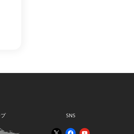
ープ
SNS
x
facebook
youtube