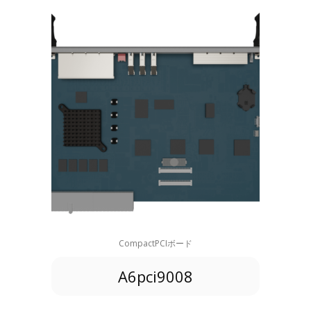
CompactPCIボード
A6pci9008