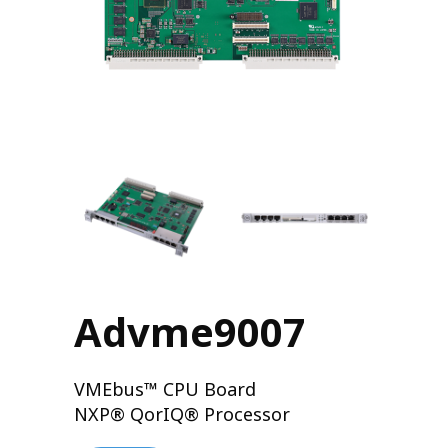
Advme9007
VMEbus™ CPU Board
NXP® QorIQ® Processor