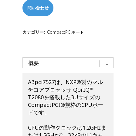
問い合わせ
カテゴリー:
CompactPCIボード
A3pci7527は、NXP
®
製のマル
チコアプロセッサ QorIQ
™
T2080を搭載した3Uサイズの
CompactPCI
®
規格のCPUボー
ドです。
CPUの動作クロックは1.2GHzま
たは1.5GHzで、32kBのL1キャ