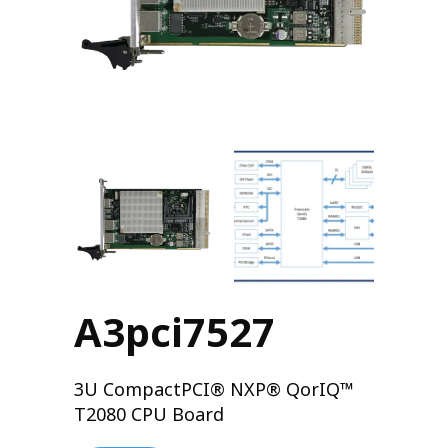
A3pci7527
3U CompactPCI® NXP® QorIQ™
T2080 CPU Board