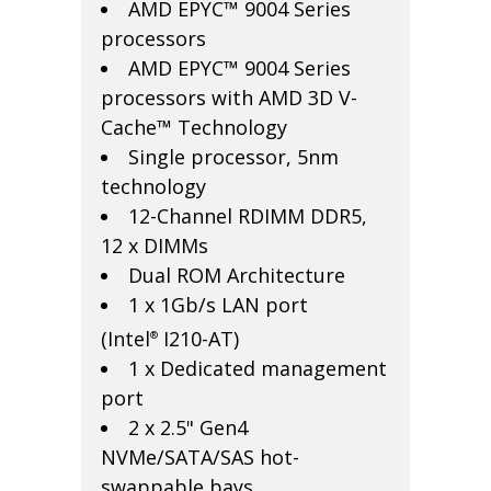
AMD EPYC™ 9004 Series
processors
AMD EPYC™ 9004 Series
processors with AMD 3D V-
Cache™ Technology
Single processor, 5nm
technology
12-Channel RDIMM DDR5,
12 x DIMMs
Dual ROM Architecture
1 x 1Gb/s LAN port
(Intel
I210-AT)
®
1 x Dedicated management
port
2 x 2.5" Gen4
NVMe/SATA/SAS hot-
swappable bays