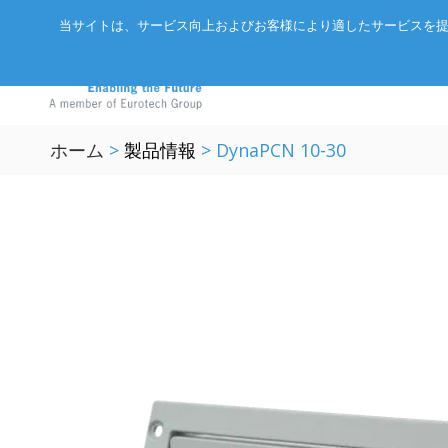
当サイトは、サービス向上およびお客様により適したサービスを提
ホーム
>
製品情報
>
DynaPCN 10-30
GIGABYTEサーバ
アドバネットについて
EtherCAT
エッジAIコンピュータ
会社概要
CC-Link/
産業用ボックス型コンピュータ
パートナー
ExpEthe
エッジIoTゲートウェイ
リクルート
ARCNET
LPWA IoTモジュール
アクセス
イーサネ
インテリジェントセンサ