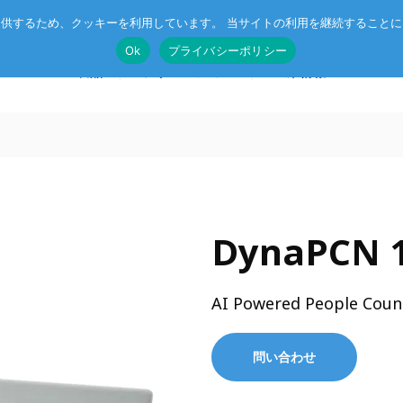
供するため、クッキーを利用しています。 当サイトの利用を継続すること
Ok
プライバシーポリシー
製品
ソリューション
企業情報
SoM
🄬
ルネサス MPU搭載 SoM
ニュース
マネジメン
CompactPCIボード
DynaPCN 1
CC-Link IE TSN
受託開発
イベント
CSR
VMEボード
r™
企業向け AI
オリジナル記事
プライバシ
AI Powered People Counte
マザーボード
エッジコンピューティング・AIoT
I/Oボード
ットスイッチ
産業用ネットワーク
問い合わせ
シリアルボード
ラピッドプロトタイピング
キャリアボード