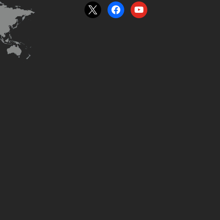
x
facebook
youtube