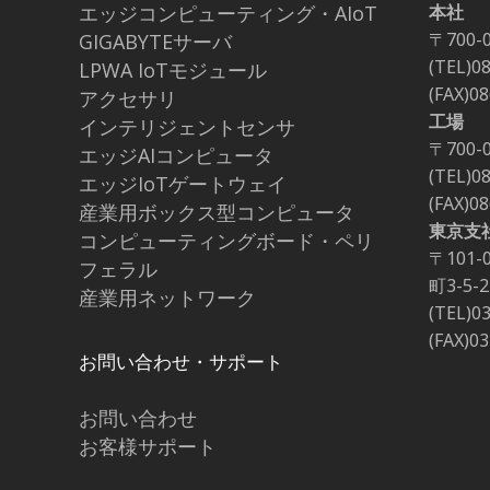
エッジコンピューティング・AIoT
本社
〒700-
GIGABYTEサーバ
(TEL)0
LPWA IoTモジュール
(FAX)0
アクセサリ
工場
インテリジェントセンサ
〒700-
エッジAIコンピュータ
(TEL)0
エッジIoTゲートウェイ
(FAX)0
産業用ボックス型コンピュータ
東京支
コンピューティングボード・ペリ
〒101
フェラル
町3-5
産業用ネットワーク
(TEL)0
(FAX)0
お問い合わせ・サポート
お問い合わせ
お客様サポート