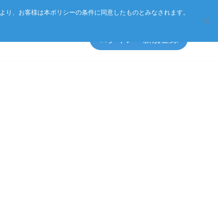
Eurotechグループ
お客様サポート
お問い合わせ
により、お客様は本ポリシーの条件に同意したものとみなされます。
ログイン・新規登録
ト方針
エッジソフトウェア
アクセサリ
ーポリシー
総合カタログのダウンロード
製品検索