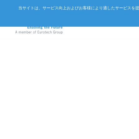
当サイトは、サービス向上およびお客様により適したサービスを提
GIGABYTEサーバ
アドバネットについて
EtherCAT
エッジAIコンピュータ
会社概要
CC-Link/
産業用ボックス型コンピュータ
パートナー
ExpEthe
エッジIoTゲートウェイ
リクルート
ARCNET
LPWA IoTモジュール
アクセス
イーサネ
インテリジェントセンサ