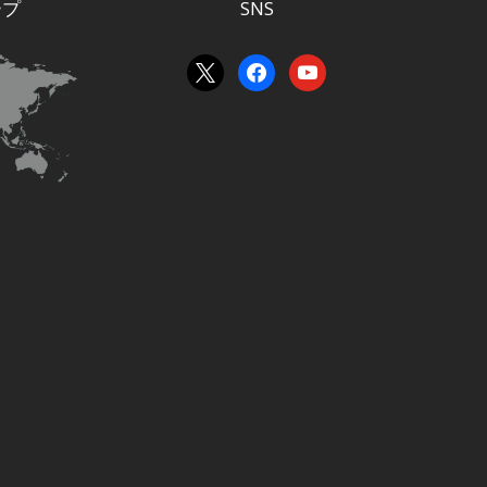
ープ
SNS
x
facebook
youtube