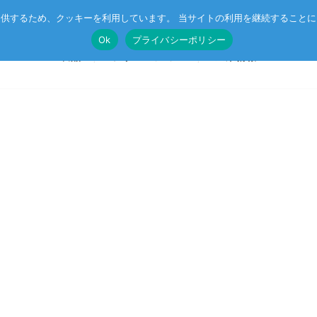
供するため、クッキーを利用しています。 当サイトの利用を継続すること
Ok
プライバシーポリシー
製品
ソリューション
企業情報
SoM
🄬
ルネサス MPU搭載 SoM
ニュース
マネジメン
CompactPCIボード
CC-Link IE TSN
受託開発
イベント
CSR
VMEボード
r™
企業向け AI
オリジナル記事
プライバシ
マザーボード
エッジコンピューティング・AIoT
I/Oボード
ットスイッチ
産業用ネットワーク
シリアルボード
ラピッドプロトタイピング
キャリアボード