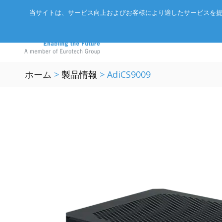
当サイトは、サービス向上およびお客様により適したサービスを提
ホーム
>
製品情報
>
AdiCS9009
GIGABYTEサーバ
アドバネットについて
EtherCAT
エッジAIコンピュータ
会社概要
CC-Link/
産業用ボックス型コンピュータ
パートナー
ExpEthe
エッジIoTゲートウェイ
リクルート
ARCNET
LPWA IoTモジュール
アクセス
イーサネ
インテリジェントセンサ