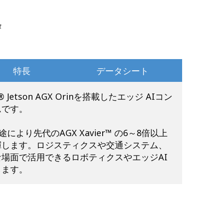
タ
特長
データシート
A® Jetson AGX Orinを搭載したエッジ AIコン
ムです。
は、用途により先代のAGX Xavier™ の6～8倍以上
揮します。ロジスティクスや交通システム、
場面で活用できるロボティクスやエッジAI
します。