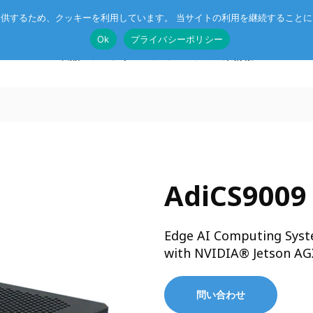
供するため、クッキーを利用しています。 当サイトの利用を継続すること
Ok
プライバシーポリシー
製品
ソリューション
企業情報
SoM
🄬
ルネサス MPU搭載 SoM
ニュース
マネジメン
CompactPCIボード
AdiCS9009
CC-Link IE TSN
受託開発
イベント
CSR
VMEボード
r™
企業向け AI
オリジナル記事
プライバシ
Edge AI Computing Sys
マザーボード
エッジコンピューティング・AIoT
with NVIDIA® Jetson AG
I/Oボード
ットスイッチ
産業用ネットワーク
シリアルボード
ラピッドプロトタイピング
問い合わせ
キャリアボード