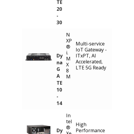
TE
20
-
30
N
XP
Multi-service
®
IoT Gateway -
i.
Dy
ITxPT, AI
M
Accelerated,
na
X
LTE 5G Ready
G
8
A
M
TE
10
-
14
In
tel
High
®
Dy
Performance
Xe