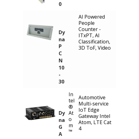
0
AI Powered
People
Counter -
Dy
ITxPT, AI
na
Classification,
P
3D ToF, Video
C
N
10
-
30
In
Automotive
tel
Multi-service
®
IoT Edge
Dy
At
Gateway Intel
o
na
Atom, LTE Cat
m
G
4
™
A