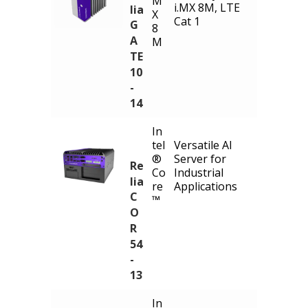
M
i.MX 8M, LTE
lia
X
Cat 1
G
8
A
M
TE
10
-
14
In
tel
Versatile AI
®
Server for
Re
Co
Industrial
lia
re
Applications
C
™
O
R
54
-
13
In