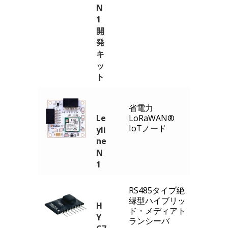
N
1
開
発
キ
ッ
ト
省電力
Le
LoRaWAN®
IoTノード
yli
ne
N
1
RS485タイプ絶
縁型ハイブリッ
H
ド・メディアト
Y
ランシーバ