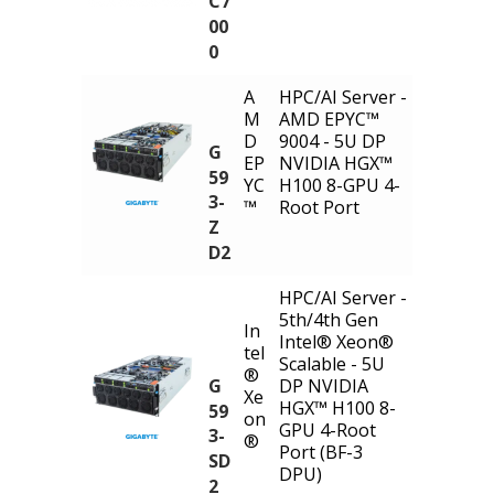
C7
00
0
A
HPC/AI Server -
M
AMD EPYC™
D
9004 - 5U DP
G
EP
NVIDIA HGX™
59
YC
H100 8-GPU 4-
3-
™
Root Port
Z
D2
HPC/AI Server -
5th/4th Gen
In
Intel® Xeon®
tel
Scalable - 5U
®
G
DP NVIDIA
Xe
HGX™ H100 8-
59
on
GPU 4-Root
3-
®
Port (BF-3
SD
DPU)
2