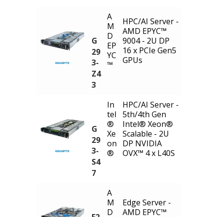
A
HPC/AI Server -
M
AMD EPYC™
D
G
9004 - 2U DP
EP
16 x PCIe Gen5
29
YC
GPUs
3-
™
Z4
3
In
HPC/AI Server -
tel
5th/4th Gen
®
Intel® Xeon®
G
Xe
Scalable - 2U
29
on
DP NVIDIA
3-
®
OVX™ 4 x L40S
S4
7
A
M
Edge Server -
D
AMD EPYC™
E2