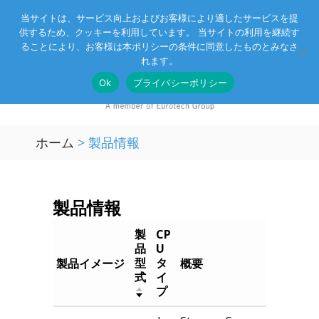
当サイトは、サービス向上およびお客様により適したサービスを提
供するため、クッキーを利用しています。 当サイトの利用を継続す
Eurotechグループ
お客様サポート
お問い合わせ
ることにより、お客様は本ポリシーの条件に同意したものとみなさ
れます。
Ok
プライバシーポリシー
ホーム
>
製品情報
製品情報
製
CP
品
U
型
タ
製品イメージ
概要
式
イ
プ