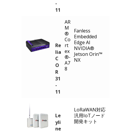
-
11
AR
M
Fanless
®
Embedded
Co
Edge AI
Re
rt
NVIDIA®
ex
lia
Jetson Orin™
®-
C
NX
A7
O
8
R
31
-
11
LoRaWAN対応
Le
汎用IoTノード
開発キット
yli
ne