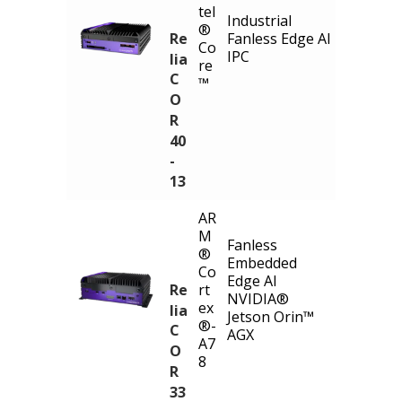
tel
Industrial
®
Re
Fanless Edge AI
Co
IPC
lia
re
C
™
O
R
40
-
13
AR
M
Fanless
®
Embedded
Co
Edge AI
Re
rt
NVIDIA®
ex
lia
Jetson Orin™
®-
C
AGX
A7
O
8
R
33