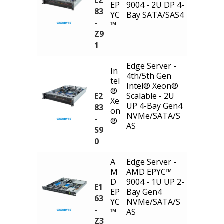
EP
9004 - 2U DP 4-
83
YC
Bay SATA/SAS4
-
™
Z9
1
Edge Server -
In
4th/5th Gen
tel
Intel® Xeon®
®
E2
Scalable - 2U
Xe
UP 4-Bay Gen4
83
on
NVMe/SATA/S
-
®
AS
S9
0
A
Edge Server -
M
AMD EPYC™
D
9004 - 1U UP 2-
E1
EP
Bay Gen4
63
YC
NVMe/SATA/S
-
™
AS
Z3