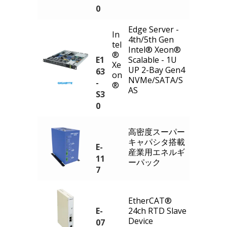
0
Edge Server -
In
4th/5th Gen
tel
Intel® Xeon®
®
E1
Scalable - 1U
Xe
UP 2-Bay Gen4
63
on
NVMe/SATA/S
-
®
AS
S3
0
高密度スーパー
キャパシタ搭載
E-
産業用エネルギ
11
ーパック
7
EtherCAT®
E-
24ch RTD Slave
Device
07