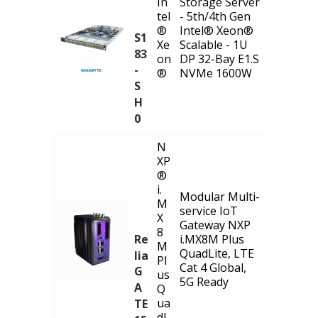
In
Storage Server
tel
- 5th/4th Gen
®
Intel® Xeon®
S1
Xe
Scalable - 1U
83
on
DP 32-Bay E1.S
-
®
NVMe 1600W
S
H
0
N
XP
®
i.
Modular Multi-
M
service IoT
X
Gateway NXP
8
Re
i.MX8M Plus
M
QuadLite, LTE
lia
Pl
Cat 4 Global,
G
us
5G Ready
A
Q
ua
TE
dL