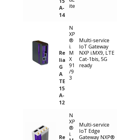
15
ite
A-
14
N
XP
®
Multi-service
i.
IoT Gateway
Re
M
NXP i.MX9, LTE
X
Cat-1bis, 5G
lia
91
ready
G
/9
A
3
TE
15
A-
12
N
XP
Multi-service
®
IoT Edge
i.
Re
Gateway NXP®