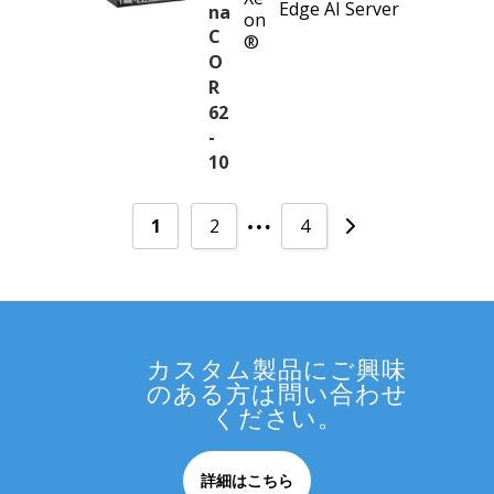
Edge AI Server
na
on
C
®
O
R
62
-
10
…
1
2
4
カスタム製品にご興味
のある方は問い合わせ
ください。
詳細はこちら